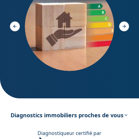
Diagno
Slide précédente
Slide s
DPE – Diagnostic de Performance
énergétique
Diagnostics immobiliers proches de vous
Diagnostiqueur certifié par